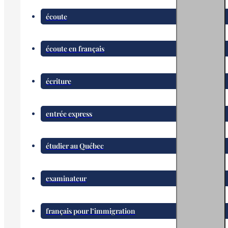
écoute
écoute en français
écriture
entrée express
étudier au Québec
examinateur
français pour l’immigration