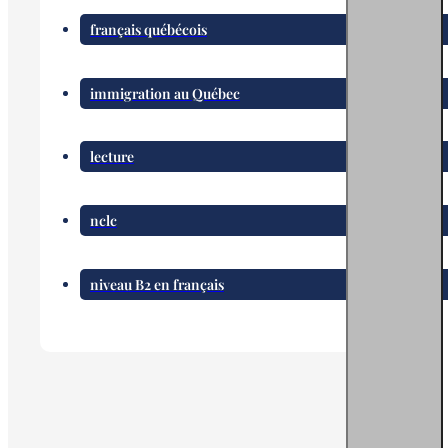
français québécois
immigration au Québec
lecture
nclc
niveau B2 en français