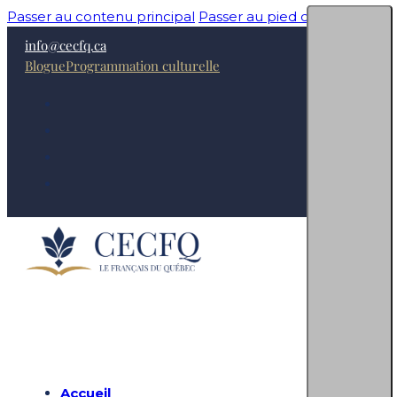
Passer au contenu principal
Passer au pied de page
info@cecfq.ca
Blogue
Programmation culturelle
Accueil