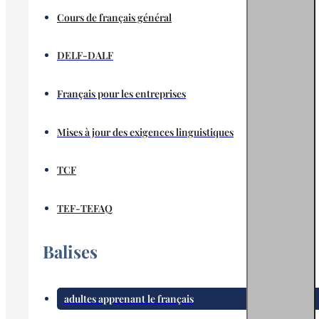
Cours de français général
DELF-DALF
Français pour les entreprises
Mises à jour des exigences linguistiques
TCF
TEF-TEFAQ
Balises
adultes apprenant le français