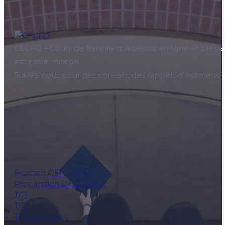
CECFQ – Cours de français québécois en ligne et prépar
est notre mission.
Suivez-nous pour des conseils, des rappels d'examens et
Examen DELF-DALF
Préparation DELF-DALF
TCF
TEF
Test de niveau