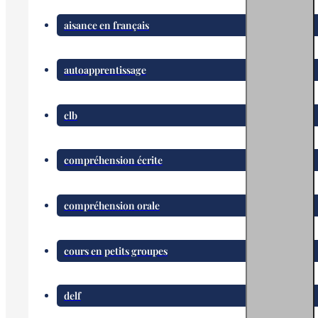
aisance en français
autoapprentissage
clb
compréhension écrite
compréhension orale
cours en petits groupes
delf