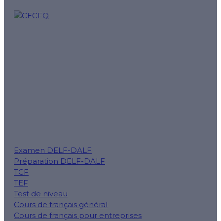
CECFQ – Cours de français québécois en ligne et prépar
est notre mission.
Suivez-nous pour des conseils, des rappels d'examens et
Examen DELF-DALF
Préparation DELF-DALF
TCF
TEF
Test de niveau
Cours de français général
Cours de français pour entreprises