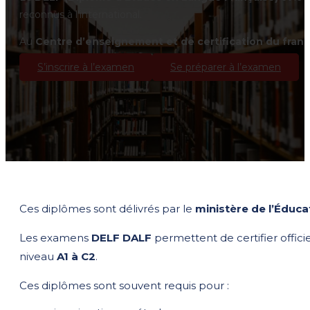
reconnus à l’international.
Au
Centre d’enseignement et de certification du fran
S’inscrire à l’examen
Se préparer à l’examen
Ces diplômes sont délivrés par le
ministère de l’Éduca
Les examens
DELF DALF
permettent de certifier offici
niveau
A1 à C2
.
Ces diplômes sont souvent requis pour :