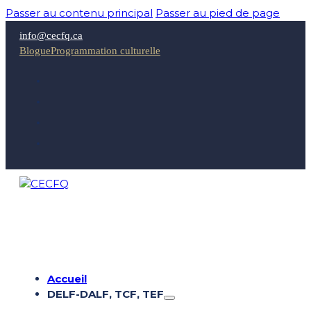
Passer au contenu principal
Passer au pied de page
info@cecfq.ca
Blogue
Programmation culturelle
Accueil
DELF-DALF, TCF, TEF