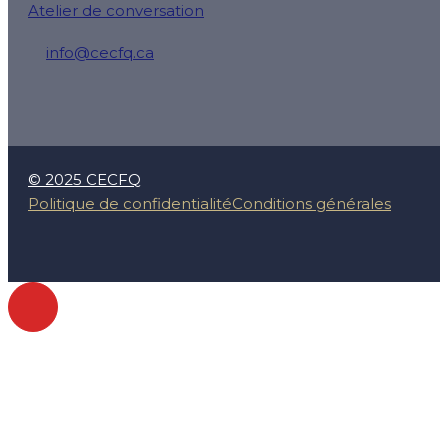
Atelier de conversation
info@cecfq.ca
50 Rue Saint-Charles O local 100, Longueuil, QC J4H
© 2025 CECFQ
Politique de confidentialité
Conditions générales