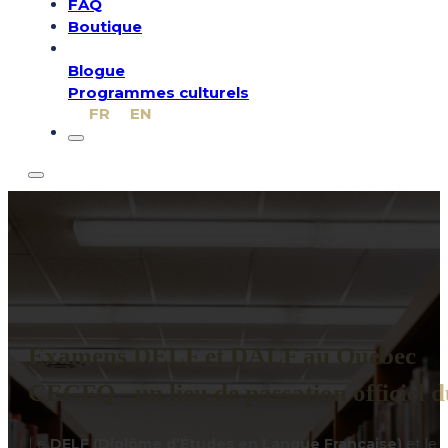
FAQ
Boutique
Blogue
Programmes culturels
FR
EN
Examens DELF et DALF au Québec
CECFQ - un lieu de passation officie
Le
DELF (Diplôme d’Études en Langue Française)
et le