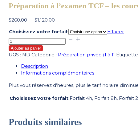
Préparation à l’examen TCF – les cours
Plage
$
260.00
–
$
1,120.00
de
Choisissez votre forfait
Effacer
prix :
quantité
$260.00
de
à
Ajouter au panier
Préparation
$1,120.00
UGS :
ND
Catégorie :
Préparation privée (1 à 1)
Étiquette
à
l'examen
Description
TCF
Informations complémentaires
-
Plus vous réservez d’heures, plus le tarif horaire diminue
les
cours
Choisissez votre forfait
Forfait 4h, Forfait 8h, Forfait 
privés
(1
à
Produits similaires
1)