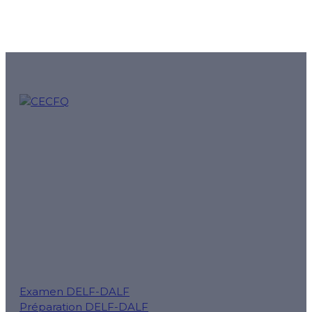
CECFQ – Cours de français québécois en ligne et prépar
est notre mission.
Suivez-nous pour des conseils, des rappels d'examens et
Examen DELF-DALF
Préparation DELF-DALF