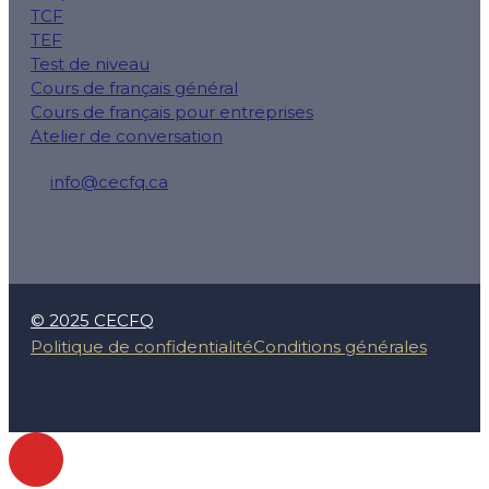
TCF
TEF
Test de niveau
Cours de français général
Cours de français pour entreprises
Atelier de conversation
info@cecfq.ca
50 Rue Saint-Charles O local 100, Longueuil, QC J4H
© 2025 CECFQ
Politique de confidentialité
Conditions générales