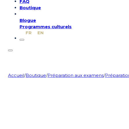
FAQ
Boutique
Blogue
Programmes culturels
FR
EN
Accueil
/
Boutique
/
Préparation aux examens
/
Préparation