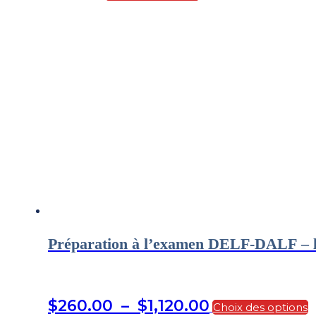
Préparation à l’examen DELF-DALF – les
C
Plage
$
260.00
–
$
1,120.00
Choix des options