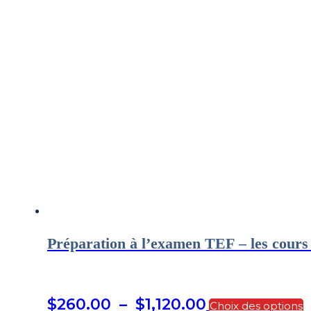
Préparation à l’examen TEF – les cours 
C
Plage
$
260.00
–
$
1,120.00
Choix des options