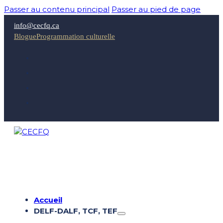
Passer au contenu principal
Passer au pied de page
info@cecfq.ca
Blogue
Programmation culturelle
Accueil
DELF-DALF, TCF, TEF